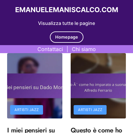
EMANUELEMANISCALCO.COM
Visualizza tutte le pagine
Homepage
Contattaci
|
Chi siamo
Skip to content
ARTISTI JAZZ
ARTISTI JAZZ
I miei pensieri su
Questo è come ho