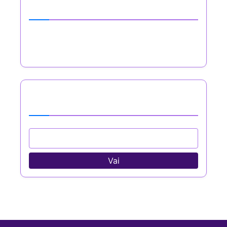
Scopri Un Post Casuale
Interagisco con i giovani musicisti di Roma
Sfoglia By Category
Vai