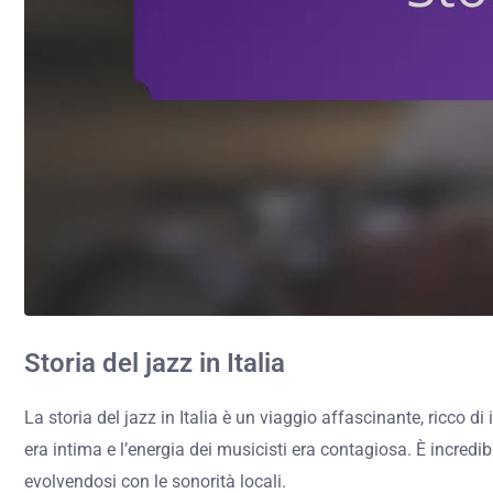
Storia del jazz in Italia
La storia del jazz in Italia è un viaggio affascinante, ricco 
era intima e l’energia dei musicisti era contagiosa. È incredi
evolvendosi con le sonorità locali.