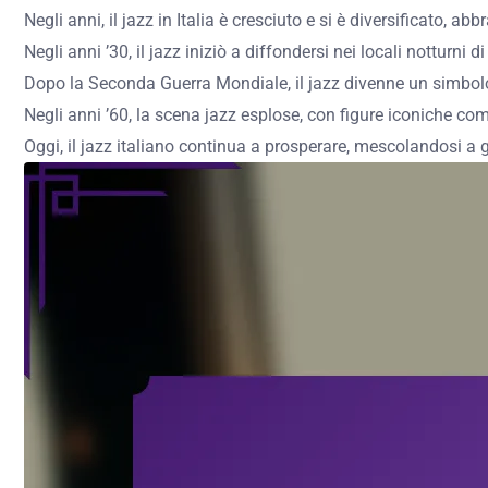
Negli anni, il jazz in Italia è cresciuto e si è diversificato, a
Negli anni ’30, il jazz iniziò a diffondersi nei locali notturni
Dopo la Seconda Guerra Mondiale, il jazz divenne un simbolo d
Negli anni ’60, la scena jazz esplose, con figure iconiche com
Oggi, il jazz italiano continua a prosperare, mescolandosi a g