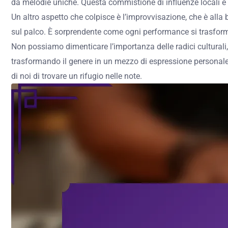
da melodie uniche. Questa commistione di influenze locali e s
Un altro aspetto che colpisce è l’improvvisazione, che è all
sul palco. È sorprendente come ogni performance si trasformi i
Non possiamo dimenticare l’importanza delle radici culturali, 
trasformando il genere in un mezzo di espressione personale
di noi di trovare un rifugio nelle note.