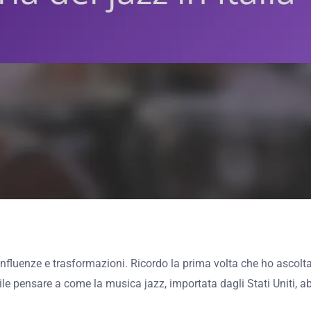
di influenze e trasformazioni. Ricordo la prima volta che ho ascol
bile pensare a come la musica jazz, importata dagli Stati Uniti, 