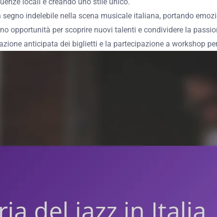
fluenze locali e creando uno stile unico.
 segno indelebile nella scena musicale italiana, portando emozi
no opportunità per scoprire nuovi talenti e condividere la passi
tazione anticipata dei biglietti e la partecipazione a workshop p