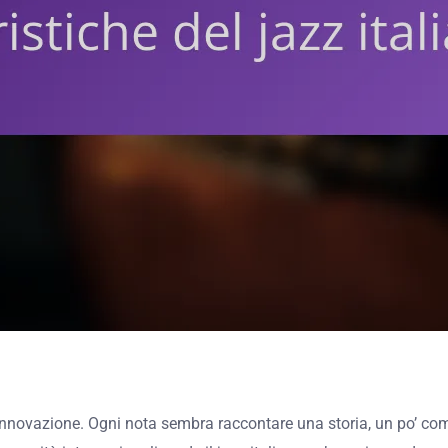
e innovazione. Ogni nota sembra raccontare una storia, un po’ com