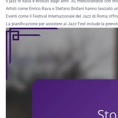
Il jazz in Italia è evoluto dagli anni ’30, mescolandosi con in
Artisti come Enrico Rava e Stefano Bollani hanno lasciato un
Eventi come il Festival Internazionale del Jazz di Roma offro
La pianificazione per assistere al Jazz Fest include la preno