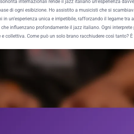
onorità internazionali rende il jazz italiano un’esperienza davve
a base di ogni esibizione. Ho assistito a musicisti che si scambi
n un’esperienza unica e irripetibile, rafforzando il legame tra ar
che influenzano profondamente il jazz italiano. Ogni interprete po
 e collettiva. Come può un solo brano racchiudere così tanto? È 