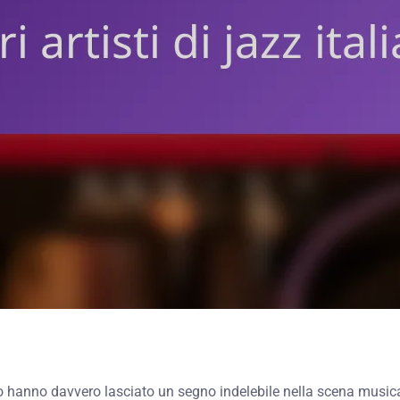
liano hanno davvero lasciato un segno indelebile nella scena musi