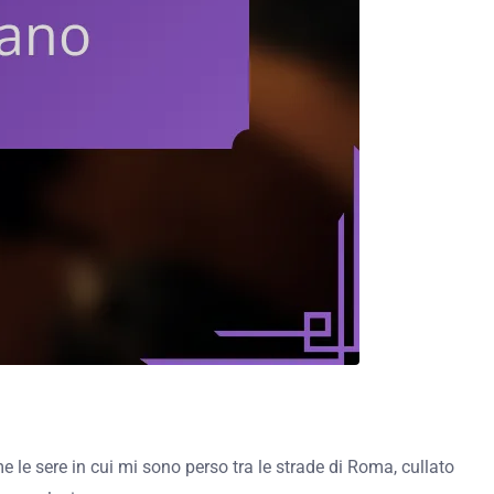
e le sere in cui mi sono perso tra le strade di Roma, cullato