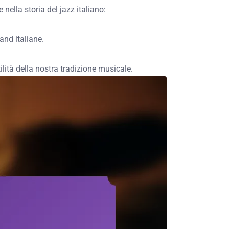
 nella storia del jazz italiano:
and italiane.
ilità della nostra tradizione musicale.