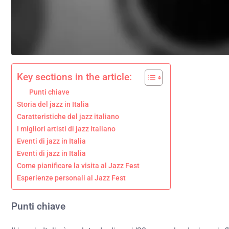
Key sections in the article:
Punti chiave
Storia del jazz in Italia
Caratteristiche del jazz italiano
I migliori artisti di jazz italiano
Eventi di jazz in Italia
Eventi di jazz in Italia
Come pianificare la visita al Jazz Fest
Esperienze personali al Jazz Fest
Punti chiave