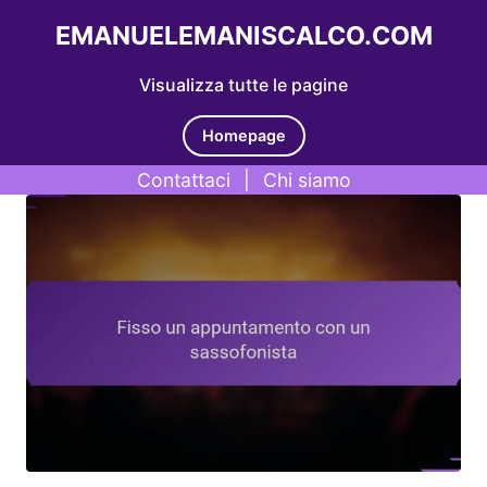
EMANUELEMANISCALCO.COM
Visualizza tutte le pagine
Homepage
Contattaci
|
Chi siamo
Skip to content