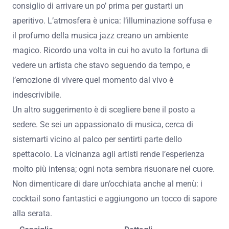
La sorpresa di scoprire artisti emergenti, con il loro
talento unico e fresco.
L’opportunità di incontrare altri appassionati di jazz,
creando legami e condividendo opinioni.
La meraviglia di godere di un calice di vino, mentre la
musica scorreva, rendendo ogni momento speciale.
Ogni serata al Blue Note è più di un semplice concerto; è
un viaggio emotivo che ti lascia desideroso di tornare.