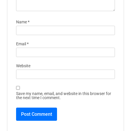
esplorando le radici culturali e le
influenze che hanno plasmato il
genere in Italia. Quando non è sul
palco, Alessandro condivide le sue
esperienze e conoscenze attraverso
articoli e saggi, ispirando la nuova
generazione di musicisti jazz.
Leave A Reply
Your email address will not be published.
Required
fields are marked
*
Comment
*