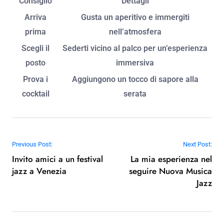
Consigli per una serata al Blue Note
Consigli per una serata al Blue Note
Quando decidi di passare una serata al Blue Note,
consiglio di arrivare un po’ prima per gustarti un
aperitivo. L’atmosfera è unica: l’illuminazione soffusa e
il profumo della musica jazz creano un ambiente
magico. Ricordo una volta in cui ho avuto la fortuna di
vedere un artista che stavo seguendo da tempo, e
l’emozione di vivere quel momento dal vivo è
indescrivibile.
Un altro suggerimento è di scegliere bene il posto a
sedere. Se sei un appassionato di musica, cerca di
sistemarti vicino al palco per sentirti parte dello
spettacolo. La vicinanza agli artisti rende l’esperienza