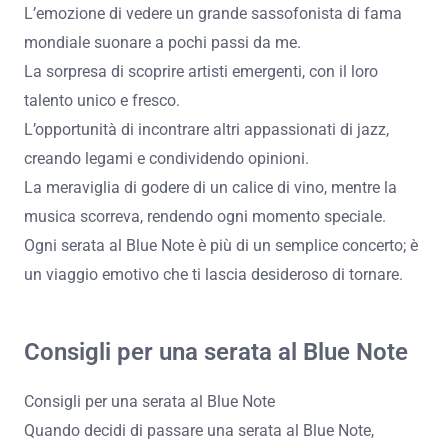
Esperienze personali al Blue Note
Mi ricordo la prima volta che ho messo piede al Blue
Note di Milano. L’atmosfera era elettrica, con quel
profumo di jazz nell’aria e i suoni caldi di un pianoforte
che ti avvolgevano. Ogni nota sembra danzare nei miei
pensieri, portando a una connessione profonda con la
musica e gli artisti sul palco.
Nel corso degli anni, ho avuto l’opportunità di assistere a
numerosi concerti che mi hanno lasciato ricordi
indelebili. Ogni serata era unica, complice l’intimità del
locale e la passione dei musicisti. Ecco alcune delle
esperienze che più mi hanno colpito:
L’emozione di vedere un grande sassofonista di fama
mondiale suonare a pochi passi da me.