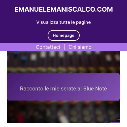
EMANUELEMANISCALCO.COM
Visualizza tutte le pagine
Homepage
Contattaci
|
Chi siamo
Skip to content