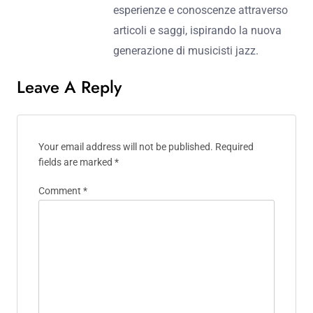
jazz a Venezia
seguire Nuova Musica
Jazz
Alessandro Vitale
Alessandro Vitale è un appassionato
musicista e scrittore di jazz italiano,
nato e cresciuto a Napoli. Con una
carriera che abbraccia oltre due
decenni, ha collaborato con
numerosi artisti di fama
internazionale e ha pubblicato
diversi album acclamati dalla critica.
La sua scrittura riflette l'anima
vibrante della musica jazz,